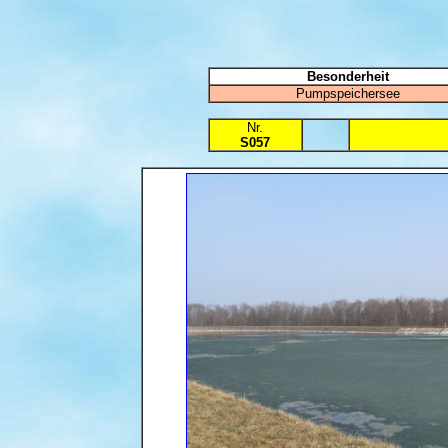
Besonderheit
Pumpspeichersee
Nr.
S057