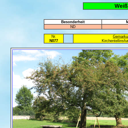
Weiß
Besonderheit
M
ND
Nr.
Gemarku
N077
Kirchentellinsfu