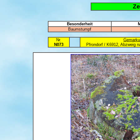
Ze
Besonderheit
M
Baumstumpf
Nr.
Gemarku
N073
Pfrondorf / K6912, Abzweig n