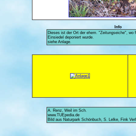
Info
Dieses ist der Ort der ehem. "Zeitungseiche", wo f
Einsiedel deponiert wurde.
siehe Anlage.
A. Renz, Weil im Sch.
www.TUEpedia.de
Bild aus Naturpark Schönbuch, S. Lelke, Fink Ver