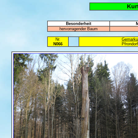
Kur
Besonderheit
M
hervorragender Baum
Nr.
Gemarku
N066
Pfrondor