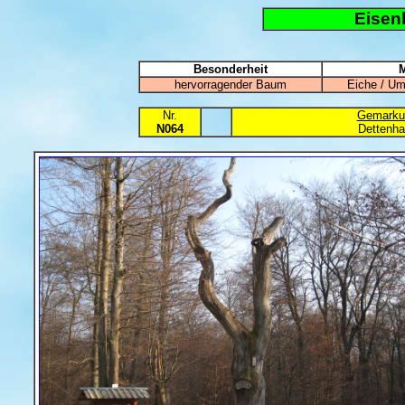
Eisen
Besonderheit
M
hervorragender Baum
Eiche / Um
Nr.
Gemarku
N064
Dettenha