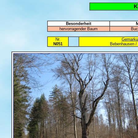
K
Besonderheit
M
hervorragender Baum
Buc
Nr.
Gemarku
N051
Bebenhausen / 