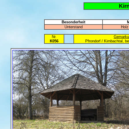
Kir
Besonderheit
M
Unterstand
Holz
Nr.
Gemarku
K056
Pfrondorf / Kirnbachtal, b