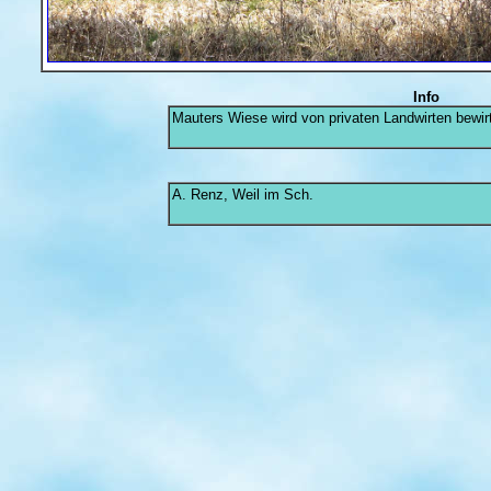
Info
Mauters Wiese wird von privaten Landwirten bewirt
A. Renz, Weil im Sch.