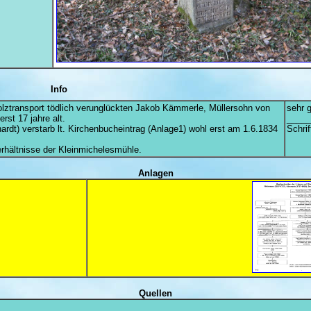
Info
olztransport tödlich verunglückten Jakob Kämmerle, Müllersohn von
sehr g
rst 17 jahre alt.
_____
rdt) verstarb lt. Kirchenbucheintrag (Anlage1) wohl erst am 1.6.1834
Schri
rhältnisse der Kleinmichelesmühle.
Anlagen
Quellen