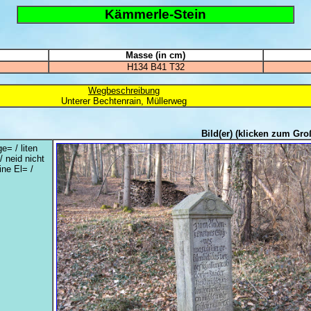
Kämmerle-Stein
Masse (in cm)
H134 B41 T32
Wegbeschreibung
Unterer Bechtenrain, Müllerweg
Bild(er)
(klicken zum Gro
e= / liten
/ neid nicht
ine El= /