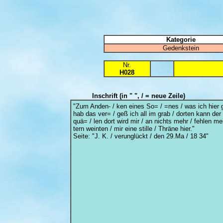
Kategorie
Gedenkstein
Nr.
H028
Inschrift
(in " ", / = neue Zeile)
"Zum Anden- / ken eines So= / =nes / was ich hier g
hab das ver= / geß ich all im grab / dorten kann der 
quä= / len dort wird mir / an nichts mehr / fehlen me
tern weinten / mir eine stille / Thräne hier."
Seite: "J. K. / verunglückt / den 29.Ma / 18 34"