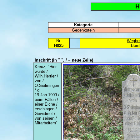
H
Kategorie
Gedenkstein
Nr.
Wegbes
H025
Bom
Inschrift
(in " ", / = neue Zeile)
Kreuz, "Hier
wurde /
Wilh.Hertler /
von /
O.Sielmingen
/ d.
19.Jan.1909 /
beim Fällen /
einer Eiche /
erschlagen /
Gewidmet /
von seinen /
Mitarbeitern"