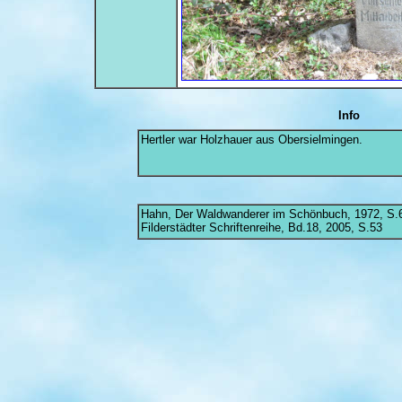
Info
Hertler war Holzhauer aus Obersielmingen.
Hahn, Der Waldwanderer im Schönbuch, 1972, S.
Filderstädter Schriftenreihe, Bd.18, 2005, S.53