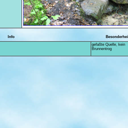
Info
Besonderhei
gefaßte Quelle, kein
Brunnentrog