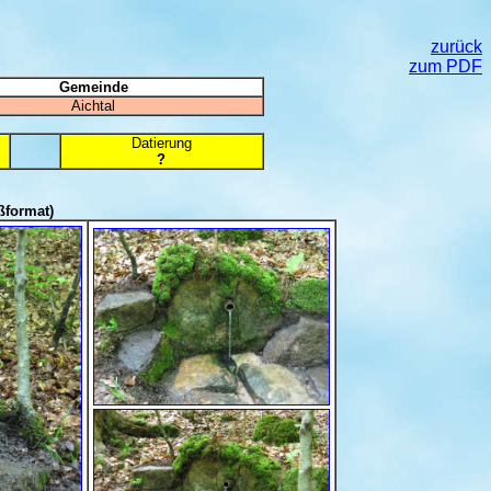
zurück
zum PDF
Gemeinde
Aichtal
Datierung
?
ßformat)