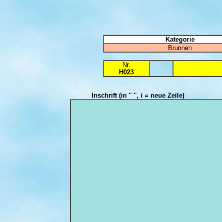
Kategorie
Brunnen
Nr.
H023
Inschrift
(in " ", / = neue Zeile)