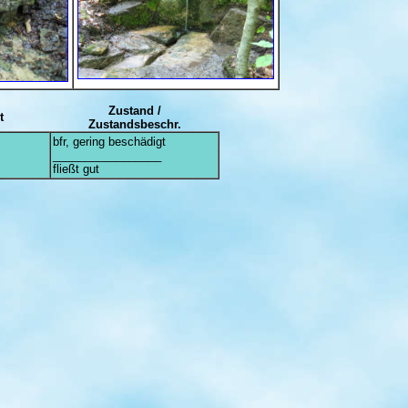
Zustand /
t
Zustandsbeschr.
bfr, gering beschädigt
_________________
fließt gut