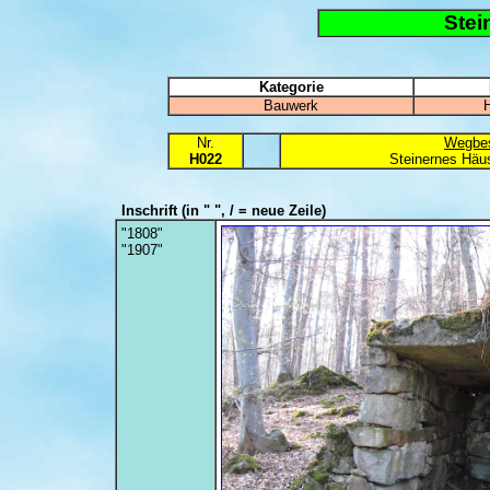
Stei
Kategorie
Bauwerk
Nr.
Wegbes
H022
Steinernes Häus
Inschrift
(in " ", / = neue Zeile)
"1808"
"1907"