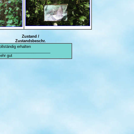
Zustand /
Zustandsbeschr.
ollständig erhalten
________________________
sehr gut