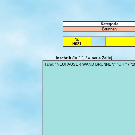
Kategorie
Brunnen
Nr.
H021
Inschrift
(in " ", / = neue Zeile)
Tafel: "NEUHÄUSER WAND BRUNNEN" "O H" / "1