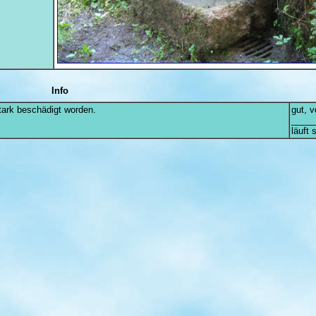
Info
 stark beschädigt worden.
gut, v
_____
läuft 