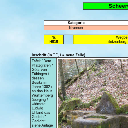
Scheer
Kategorie
Brunnen
Nr.
Wegbes
H010
Betzenberg,
Inschrift
(in " ", / = neue Zeile)
Tafel: "Dem
Pfalzgrafen /
Götz von
Tübingen /
dessen
Besitz im
Jahre 1382 /
an das Haus
Württemberg
überging /
widmete
Ludwig
Uhland das
Gedicht"
Gedicht:
siehe Anlage