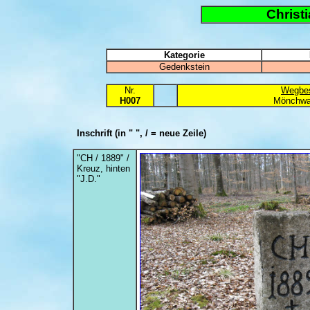
Christ
Kategorie
Gedenkstein
Nr.
Wegbes
H007
Mönchwal
Inschrift
(in " ", / = neue Zeile)
"CH / 1889" /
Kreuz, hinten
"J.D."