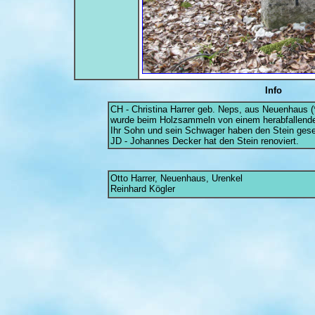
Info
CH - Christina Harrer geb. Neps, aus Neuenhaus (
wurde beim Holzsammeln von einem herabfallenden
Ihr Sohn und sein Schwager haben den Stein gese
JD - Johannes Decker hat den Stein renoviert.
Otto Harrer, Neuenhaus, Urenkel
Reinhard Kögler