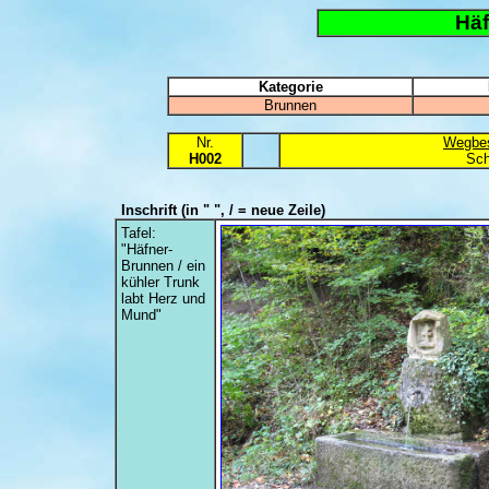
Häf
Kategorie
Brunnen
Nr.
Wegbes
H002
Sch
Inschrift
(in " ", / = neue Zeile)
Tafel:
"Häfner-
Brunnen / ein
kühler Trunk
labt Herz und
Mund"