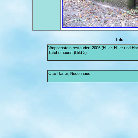
Info
Wappenstein restauriert 2006 (Hiller, Hiller und Har
Tafel erneuert (Bild 3).
Otto Harrer, Neuenhaus