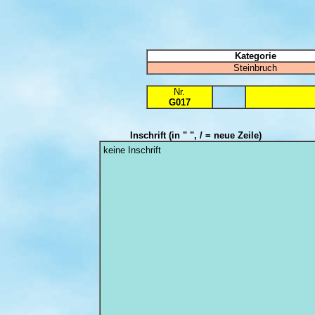
Kategorie
Steinbruch
Nr.
G017
Inschrift
(in " ", / = neue Zeile)
keine Inschrift