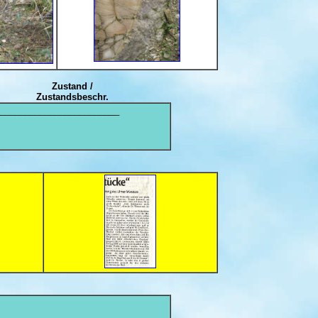
Zustand /
Zustandsbeschr.
________________________