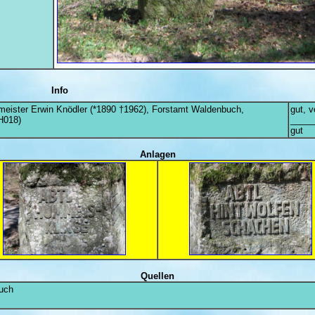
Info
stmeister Erwin Knödler (*1890 †1962), Forstamt Waldenbuch,
gut, v
H018)
_____
gut
Anlagen
Quellen
uch