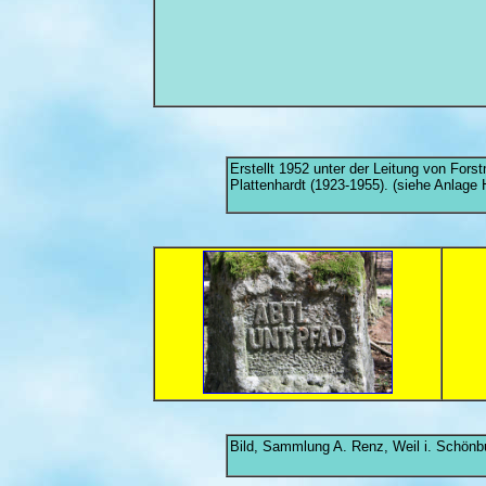
Erstellt 1952 unter der Leitung von For
Plattenhardt (1923-1955). (siehe Anlage 
Bild, Sammlung A. Renz, Weil i. Schönb