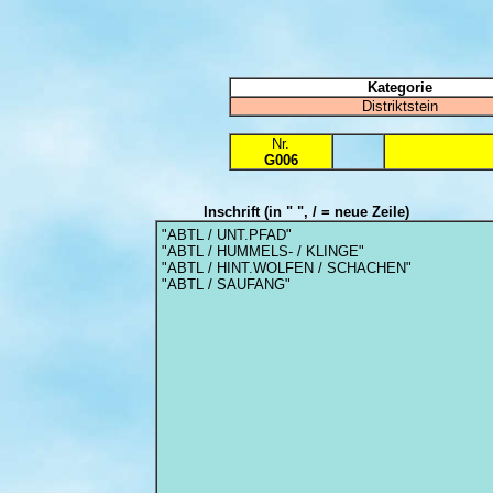
Kategorie
Distriktstein
Nr.
G006
Inschrift
(in " ", / = neue Zeile)
"ABTL / UNT.PFAD"
"ABTL / HUMMELS- / KLINGE"
"ABTL / HINT.WOLFEN / SCHACHEN"
"ABTL / SAUFANG"