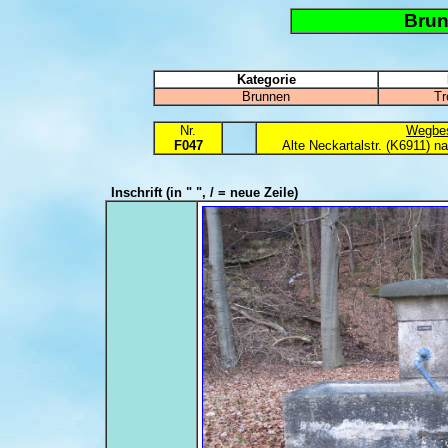
Brun
Kategorie
Brunnen
Tr
Nr.
Wegbes
F047
Alte Neckartalstr. (K6911) n
Inschrift
(in " ", / = neue Zeile)