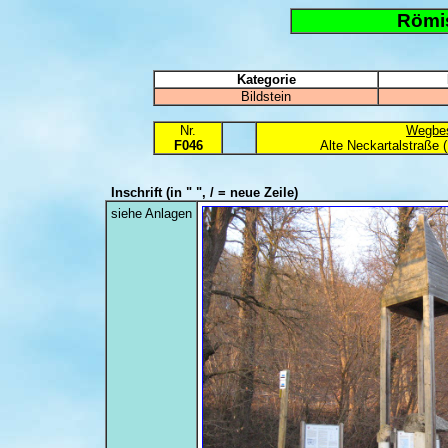
Römi
Kategorie
Bildstein
Nr.
Wegbes
F046
Alte Neckartalstraße
Inschrift
(in " ", / = neue Zeile)
siehe Anlagen