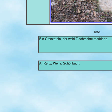
Info
Ein Grenzstein, der wohl Fischrechte markierte.
A. Renz, Weil i. Schönbuch.