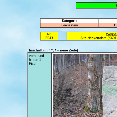
Kategorie
Grenzstein
H1
Nr.
Wegbes
F043
Alte Neckartalstr. (K69
Inschrift
(in " ", / = neue Zeile)
vorne und
hinten 1
Fisch