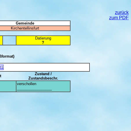
zurück
zum PDF
Gemeinde
Kirchentellinsfurt
Datierung
?
ßformat)
Zustand /
t
Zustandsbeschr.
verschollen
_________________