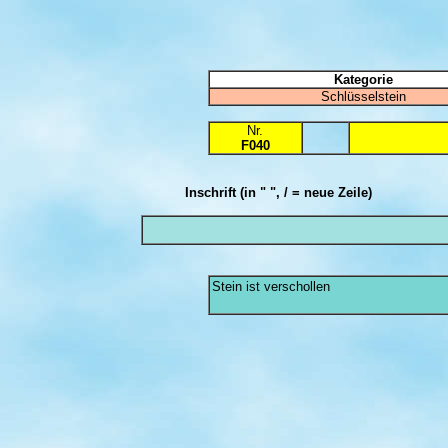
Kategorie
Schlüsselstein
Nr.
F040
Inschrift
(in " ", / = neue Zeile)
Stein ist verschollen