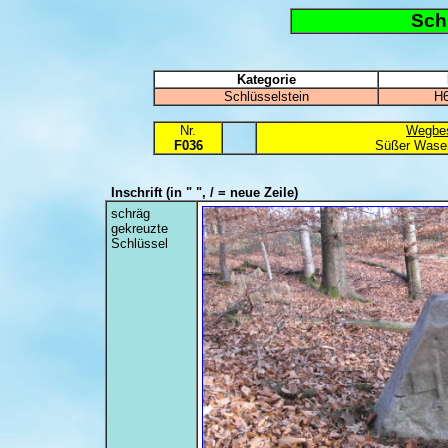
Sch
Kategorie
Schlüsselstein
H6
Nr.
Wegbes
F036
Süßer Wasen
Inschrift
(in " ", / = neue Zeile)
schräg
gekreuzte
Schlüssel