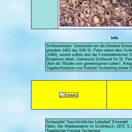
Info
Schlüsselstein: Grenzstein um die Domäne Einsied
gründete 1492 das Stift St. Peter neben dem Sch
(1460), vereint sollten dort die 3 mittelalterlichen
Bürgertum leben. Gekreuzte Schlüssel für St. Pete
Über die "Brüder vom gemeinsamen Leben", Anla
Tagebuchnotizen von Forstrat Tscherning (siehe D
Schautafel "Geschichtlicher Lehrpfad" Einsiedel
Hahn, Der Waldwanderer im Schönbuch, 1972, S.
Tagebücher Forstrat Tscherning