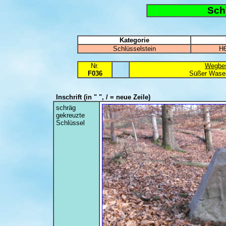
Sch
Kategorie
Schlüsselstein
H6
Nr.
Wegbes
F036
Süßer Wasen
Inschrift
(in " ", / = neue Zeile)
schräg
gekreuzte
Schlüssel