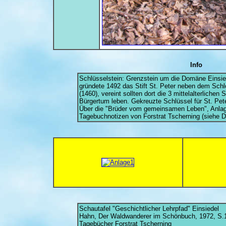
Info
Schlüsselstein: Grenzstein um die Domäne Einsied
gründete 1492 das Stift St. Peter neben dem Sch
(1460), vereint sollten dort die 3 mittelalterlichen
Bürgertum leben. Gekreuzte Schlüssel für St. Pete
Über die "Brüder vom gemeinsamen Leben", Anla
Tagebuchnotizen von Forstrat Tscherning (siehe D
Schautafel "Geschichtlicher Lehrpfad" Einsiedel
Hahn, Der Waldwanderer im Schönbuch, 1972, S.
Tagebücher Forstrat Tscherning