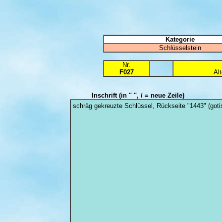
Kategorie
Schlüsselstein
Nr.
F027
Al
Inschrift
(in " ", / = neue Zeile)
schräg gekreuzte Schlüssel, Rückseite "1443" (goti