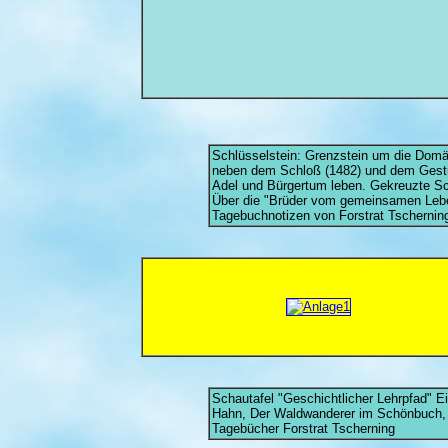
Schlüsselstein: Grenzstein um die Domäne
neben dem Schloß (1482) und dem Gestüt (
Adel und Bürgertum leben. Gekreuzte Sch
Über die "Brüder vom gemeinsamen Lebe
Tagebuchnotizen von Forstrat Tscherning
Schautafel "Geschichtlicher Lehrpfad" Ei
Hahn, Der Waldwanderer im Schönbuch,
Tagebücher Forstrat Tscherning