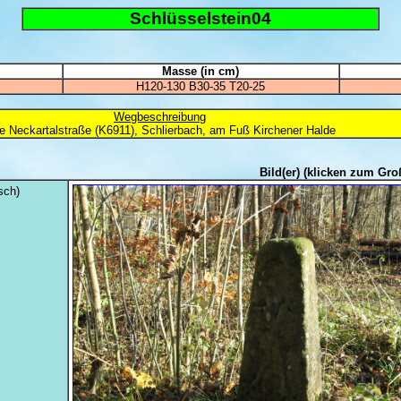
Schlüsselstein04
Masse (in cm)
H120-130 B30-35 T20-25
Wegbeschreibung
te Neckartalstraße (K6911), Schlierbach, am Fuß Kirchener Halde
Bild(er)
(klicken zum Gro
sch)