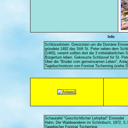
Info
Schlüsselstein: Grenzstein um die Domäne Einsied
gründete 1492 das Stift St. Peter neben dem Sch
(1460), vereint sollten dort die 3 mittelalterlichen
Bürgertum leben. Gekreuzte Schlüssel für St. Pete
Über die "Brüder vom gemeinsamen Leben", Anla
Tagebuchnotizen von Forstrat Tscherning (siehe D
Schautafel "Geschichtlicher Lehrpfad" Einsiedel
Hahn, Der Waldwanderer im Schönbuch, 1972, S.
Tagebücher Forstrat Tscherning