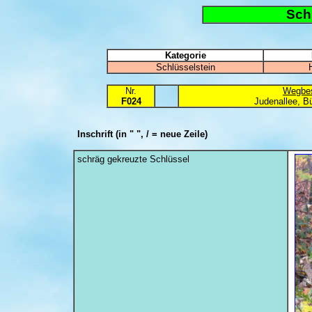
Sch
Kategorie
Schlüsselstein
Nr.
Wegbes
F024
Judenallee, B
Inschrift
(in " ", / = neue Zeile)
schräg gekreuzte Schlüssel