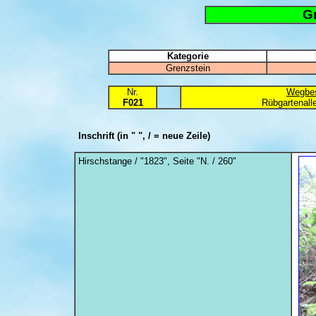
G
Kategorie
Grenzstein
Nr.
Wegbes
F021
Rübgartenall
Inschrift
(in " ", / = neue Zeile)
Hirschstange / "1823", Seite "N. / 260"