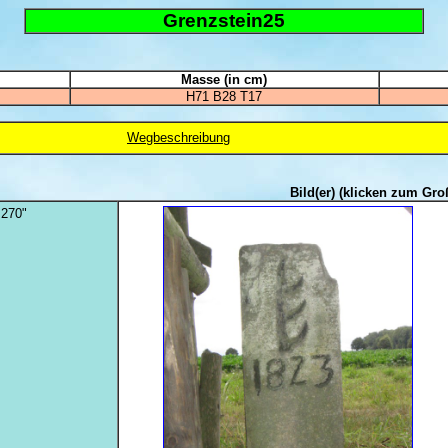
Grenzstein25
Masse (in cm)
H71 B28 T17
Wegbeschreibung
Bild(er)
(klicken zum Gro
 270"