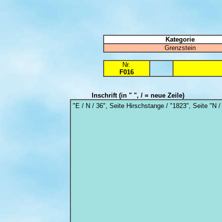
Kategorie
Grenzstein
Nr.
F016
Inschrift
(in " ", / = neue Zeile)
"E / N / 36", Seite Hirschstange / "1823", Seite "N /