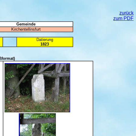
zurück
zum PDF
Gemeinde
Kirchentellinsfurt
Datierung
1823
ßformat)