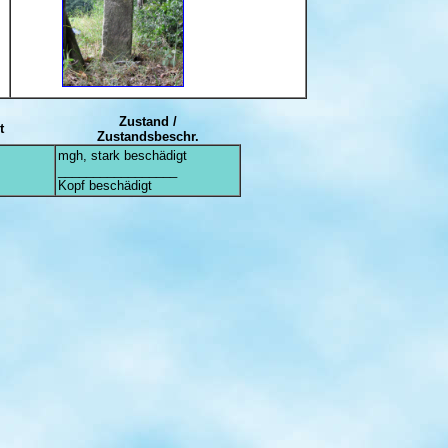
Zustand /
t
Zustandsbeschr.
mgh, stark beschädigt
_________________
Kopf beschädigt