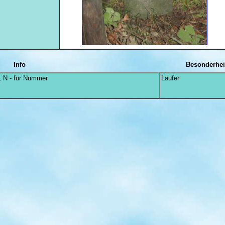
Info
Besonderhei
, N - für Nummer
Läufer