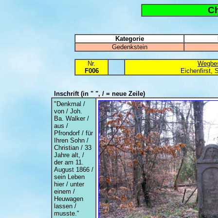
Ch
Kategorie
Gedenkstein
Nr.
Wegbes
F006
Eichenfirst,
Inschrift
(in " ", / = neue Zeile)
"Denkmal /
von / Joh.
Ba. Walker /
aus /
Pfrondorf / für
Ihren Sohn /
Christian / 33
Jahre alt, /
der am 11.
August 1866 /
sein Leben
hier / unter
einem /
Heuwagen
lassen /
musste."