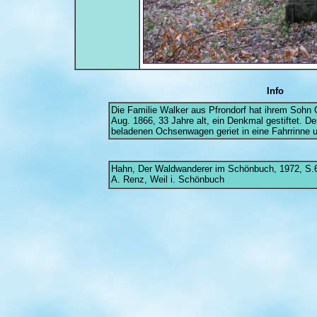
Info
Die Familie Walker aus Pfrondorf hat ihrem Sohn C
Aug. 1866, 33 Jahre alt, ein Denkmal gestiftet. De
beladenen Ochsenwagen geriet in eine Fahrrinne 
Hahn, Der Waldwanderer im Schönbuch, 1972, S.
A. Renz, Weil i. Schönbuch