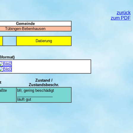
zurück
zum PDF
Gemeinde
Tübingen-Bebenhausen
Datierung
ßformat)
Zustand /
t
Zustandsbeschr.
aßte
bfr, gering beschädigt
_________________
läuft gut