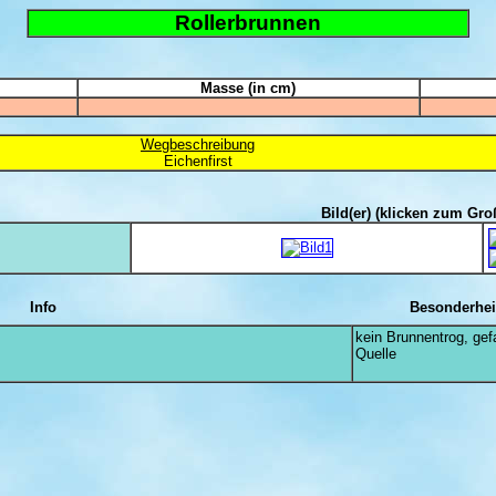
Rollerbrunnen
Masse (in cm)
Wegbeschreibung
Eichenfirst
Bild(er)
(klicken zum Gro
Info
Besonderhei
kein Brunnentrog, gef
Quelle