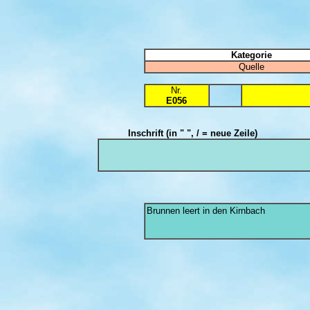
Kategorie
Quelle
Nr.
E056
Inschrift
(in " ", / = neue Zeile)
Brunnen leert in den Kirnbach