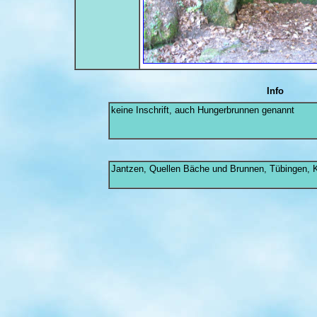
Info
keine Inschrift, auch Hungerbrunnen genannt
Jantzen, Quellen Bäche und Brunnen, Tübingen, K