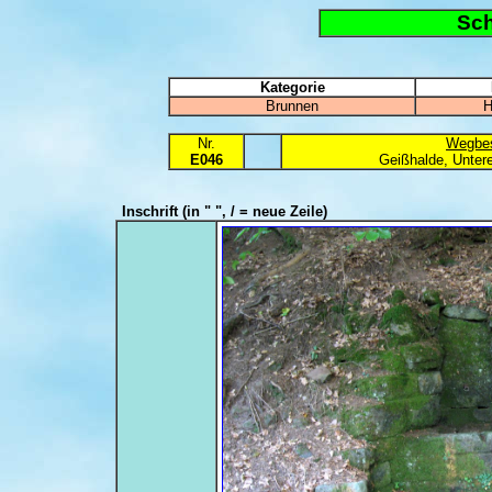
Sc
Kategorie
Brunnen
H
Nr.
Wegbes
E046
Geißhalde, Unte
Inschrift
(in " ", / = neue Zeile)