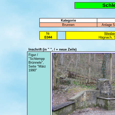
Schl
Kategorie
Brunnen
Anlage 5
Nr.
Wegbes
E044
Hägnach, 
Inschrift
(in " ", / = neue Zeile)
Figur /
"Schlempp
Brünnele",
Seite "März
1990"