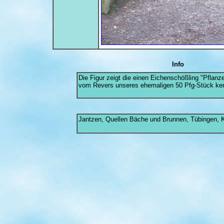
Info
Die Figur zeigt die einen Eichenschößling "Pflanze
vom Revers unseres ehemaligen 50 Pfg-Stück ke
Jantzen, Quellen Bäche und Brunnen, Tübingen, K