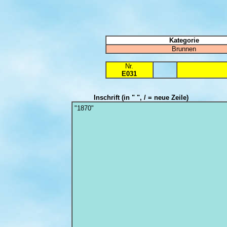
Kategorie
Brunnen
Nr.
E031
Inschrift
(in " ", / = neue Zeile)
"1870"