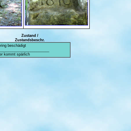
Zustand /
Zustandsbeschr.
ering beschädigt
________________________
r kommt spärlich