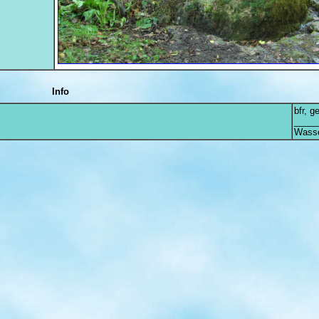
Info
bfr, g
_____
Wasse