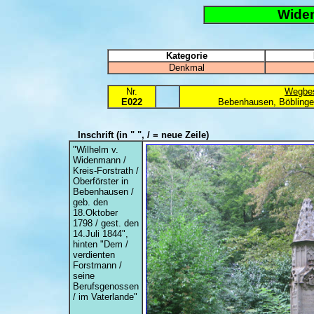
Wide
Kategorie
Denkmal
Nr.
Wegbes
E022
Bebenhausen, Böblinge
Inschrift
(in " ", / = neue Zeile)
"Wilhelm v.
Widenmann /
Kreis-Forstrath /
Oberförster in
Bebenhausen /
geb. den
18.Oktober
1798 / gest. den
14.Juli 1844",
hinten "Dem /
verdienten
Forstmann /
seine
Berufsgenossen
/ im Vaterlande"