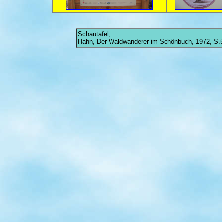
Schautafel,
Hahn, Der Waldwanderer im Schönbuch, 1972, S.