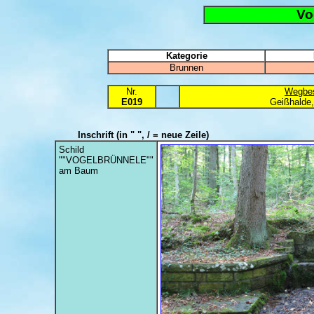
Vo
Kategorie
Brunnen
Nr.
Wegbes
E019
Geißhalde,
Inschrift
(in " ", / = neue Zeile)
Schild
""VOGELBRÜNNELE""
am Baum