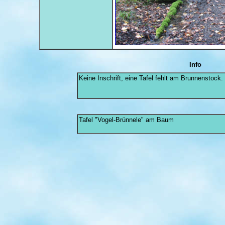
Info
Keine Inschrift, eine Tafel fehlt am Brunnenstock.
Tafel "Vogel-Brünnele" am Baum