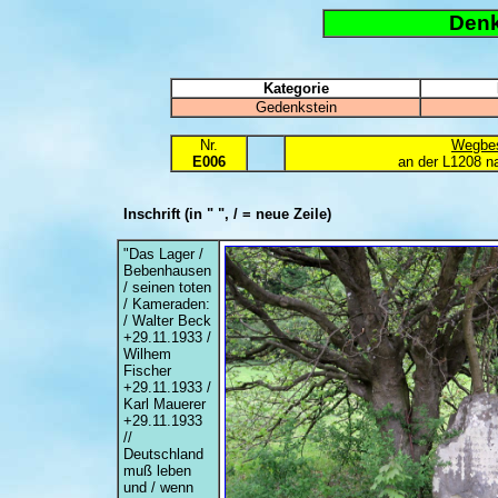
Denk
Kategorie
Gedenkstein
Nr.
Wegbes
E006
an der L1208 n
Inschrift
(in " ", / = neue Zeile)
"Das Lager /
Bebenhausen
/ seinen toten
/ Kameraden:
/ Walter Beck
+29.11.1933 /
Wilhem
Fischer
+29.11.1933 /
Karl Mauerer
+29.11.1933
//
Deutschland
muß leben
und / wenn