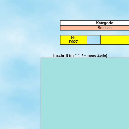
Kategorie
Brunnen
Nr.
D027
Inschrift
(in " ", / = neue Zeile)