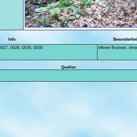
Info
Besonderhei
 D027, D028, D029, D030.
offener Brunnen, ohn
Quellen
e