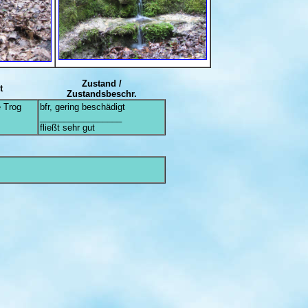
Zustand /
t
Zustandsbeschr.
e Trog
bfr, gering beschädigt
_________________
fließt sehr gut