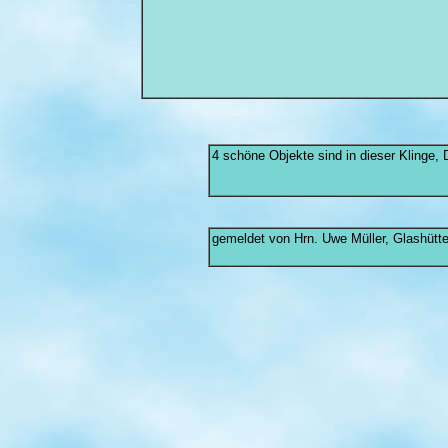
4 schöne Objekte sind in dieser Klinge,
gemeldet von Hrn. Uwe Müller, Glashütt