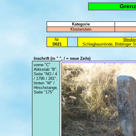
Grenz
Kategorie
Klosterstein
Nr.
Wegbes
D021
Schlagbaumlinde, Böblinger St
Inschrift
(in " ", / = neue Zeile)
vorne "C"
Abtsstab "B",
Seite "NO / 4
/ 1795 / 281",
hinten "W" /
Hirschstange,
Seite "175"