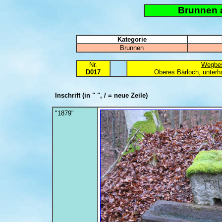
Brunnen 
Kategorie
Brunnen
Nr.
Wegbes
D017
Oberes Bärloch, unterh
Inschrift
(in " ", / = neue Zeile)
"1879"