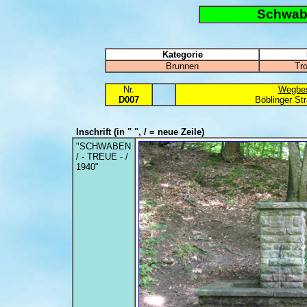
Schwab
Kategorie
Brunnen
Tr
Nr.
Wegbes
D007
Böblinger St
Inschrift
(in " ", / = neue Zeile)
"SCHWABEN
/ - TREUE - /
1940"