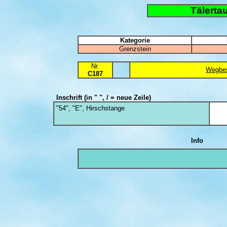
Tälerta
Kategorie
Grenzstein
Nr.
Wegbes
C187
Inschrift
(in " ", / = neue Zeile)
"54", "E", Hirschstange
Info