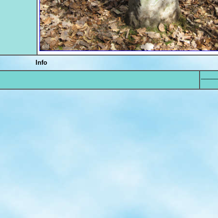
Info
_____