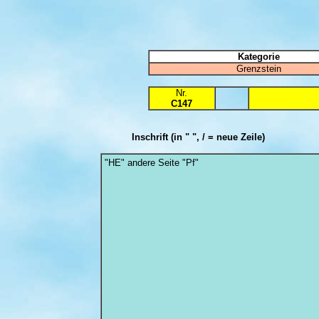
Kategorie
Grenzstein
Nr.
C147
Inschrift
(in " ", / = neue Zeile)
"HE" andere Seite "Pf"