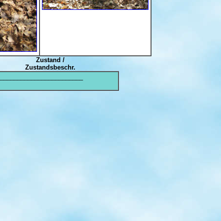
Zustand /
Zustandsbeschr.
________________________