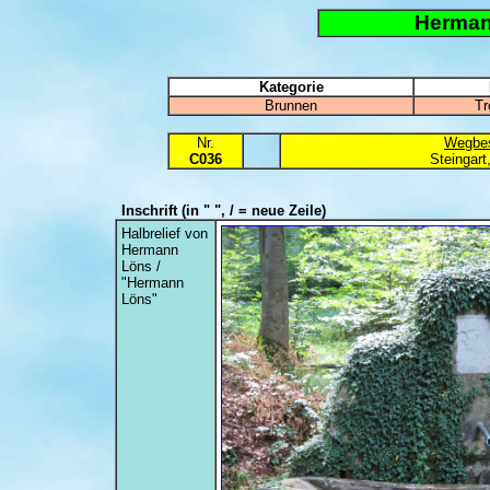
Herman
Kategorie
Brunnen
Tr
Nr.
Wegbes
C036
Steingar
Inschrift
(in " ", / = neue Zeile)
Halbrelief von
Hermann
Löns /
"Hermann
Löns"