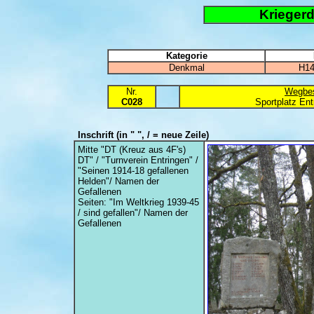
Krieger
Kategorie
Denkmal
H14
Nr.
Wegbes
C028
Sportplatz En
Inschrift
(in " ", / = neue Zeile)
Mitte "DT (Kreuz aus 4F's)
DT" / "Turnverein Entringen" /
"Seinen 1914-18 gefallenen
Helden"/ Namen der
Gefallenen
Seiten: "Im Weltkrieg 1939-45
/ sind gefallen"/ Namen der
Gefallenen