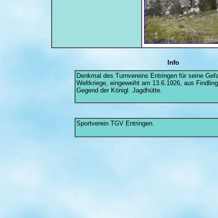
Info
Denkmal des Turnvereins Entringen für seine Gefa
Weltkriege, eingeweiht am 13.6.1926, aus Findlin
Gegend der Königl. Jagdhütte.
Sportverein TGV Entringen.