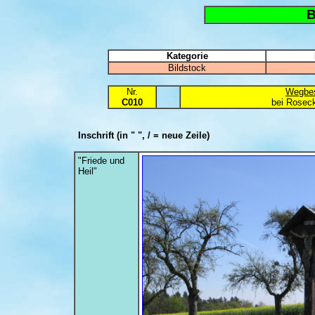
B
Kategorie
Bildstock
Nr.
Wegbes
C010
bei Rosec
Inschrift
(in " ", / = neue Zeile)
"Friede und
Heil"