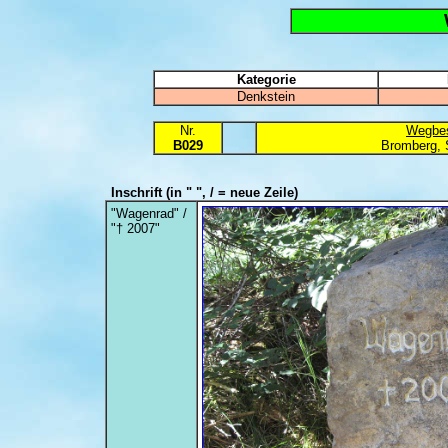
Kategorie
Denkstein
Nr.
Wegbes
B029
Bromberg, 
Inschrift
(in " ", / = neue Zeile)
"Wagenrad" /
"† 2007"