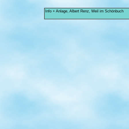
Info + Anlage, Albert Renz, Weil im Schönbuch