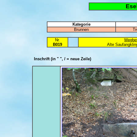
Esel
Kategorie
Brunnen
Tr
Nr.
Wegbes
B019
Alte Saufangkling
Inschrift
(in " ", / = neue Zeile)