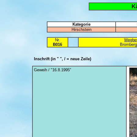
K
Kategorie
Hirschstein
Nr.
Wegbes
B016
Bromberg
Inschrift
(in " ", / = neue Zeile)
Geweih / "16.8.1995"