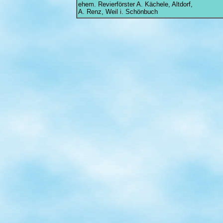
ehem. Revierförster A. Kächele, Altdorf,
A. Renz, Weil i. Schönbuch