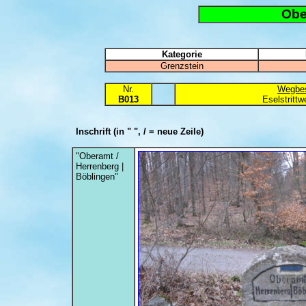
Obe
Kategorie
Grenzstein
Nr.
Wegbes
B013
Eselstritt
Inschrift
(in " ", / = neue Zeile)
"Oberamt /
Herrenberg |
Böblingen"