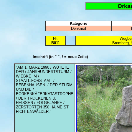
Orka
Kategorie
Denkmal
Nr.
Wegbes
B011
Bromberg, 
Inschrift
(in " ", / = neue Zeile)
"AM 1. MÄRZ 1990 / WÜTETE
DER / JAHRHUNDERTSTURM /
WIEBKE IM /
STAATL.FORSTAMT /
BEBENHAUSEN. / DER STURM
UND DIE /
BORKENKÄFERKATASTROPHE
/ DER TROCKENEN U.
HEISSEN / FOLGEJAHRE /
ZERSTÖRTEN 350 HA MEIST
FICHTENWÄLDER."