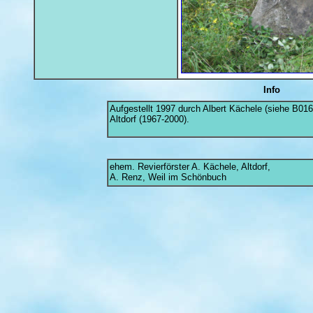
Info
Aufgestellt 1997 durch Albert Kächele (siehe B016
Altdorf (1967-2000).
ehem. Revierförster A. Kächele, Altdorf,
A. Renz, Weil im Schönbuch