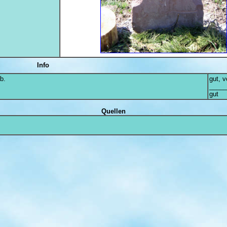
Info
b.
gut, v
_____
gut
Quellen