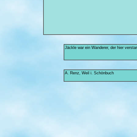
Jäckle war ein Wanderer, der hier verstar
A. Renz, Weil i. Schönbuch