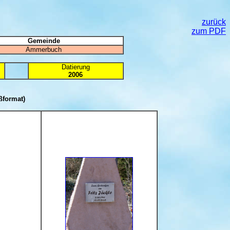
zurück
zum PDF
Gemeinde
Ammerbuch
Datierung
2006
ßformat)